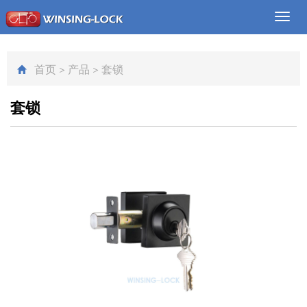
Toggl
navig
首页
>
产品
>
套锁
套锁