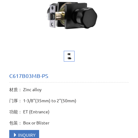
C617B03MB-PS
材质： Zinc alloy
门厚： 1-3/8''(35mm) to 2''(50mm)
功能： ET (Entrance)
包装： Box or Blister
INQUIRY