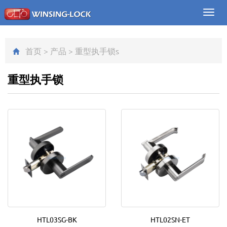
Toggl
navig
首页
>
产品
>
重型执手锁
s
重型执手锁
HTL03SG-BK
HTL02SN-ET