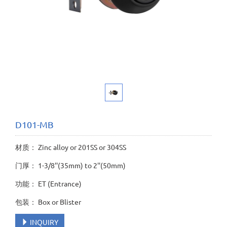
D101-MB
材质： Zinc alloy or 201SS or 304SS
门厚： 1-3/8''(35mm) to 2''(50mm)
功能： ET (Entrance)
包装： Box or Blister
INQUIRY