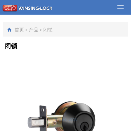
Toggl
navig
首页
>
产品
>
闭锁
闭锁