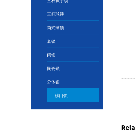
三杆执手锁
三杆球锁
筒式球锁
套锁
闭锁
陶瓷锁
分体锁
移门锁
Rela