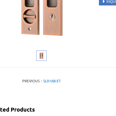
INQU
PREVIOUS：
SL01AB-ET
ted Products