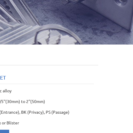
-ET
 alloy
''(30mm) to 2''(50mm)
ntrance), BK (Privacy), PS (Passage)
r Blister