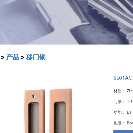
>
产品
>
移门锁
SL01AC
材质： Zinc
门厚： 1-1/5
功能： ET (E
包装： Box o