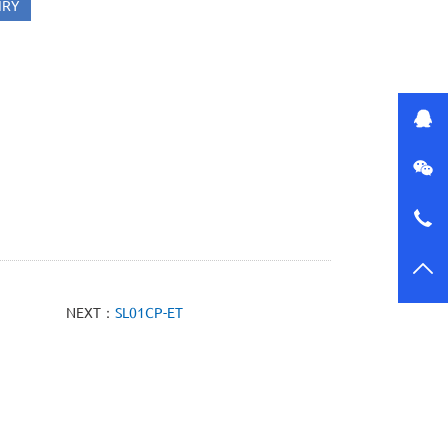
IRY
NEXT：
SL01CP-ET