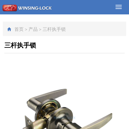
Toggl
navig
首页
>
产品
>
三杆执手锁
三杆执手锁