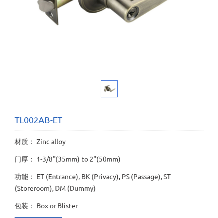
TL002AB-ET
材质： Zinc alloy
门厚： 1-3/8''(35mm) to 2''(50mm)
功能： ET (Entrance), BK (Privacy), PS (Passage), ST
(Storeroom), DM (Dummy)
包装： Box or Blister